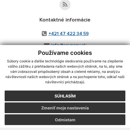
Kontaktné informácie
+421 47 422 34 59
info@rovnany.sk
Používame cookies
Súbory cookie a ďalšie technológie sledovania používame na zlepšenie
vášho zážitku z prehliadania našich webových stránok, na to, aby sme
využite možnosť získavania aktuálnych informácií s využitím RSS
,
vám zobrazovali prispôsobený obsah a cielené reklamy, na analýzu
CMS systém (redakčný) systém ECHELON 2,
Mapa stránok
,
web portál
,
návštevnosti našich webových stránok a na pochopenie toho, odkiaľ naši
návštevníci prichádzajú.
webhosting
,
webex.digital, s.r.o.
,
domény
,
registrácia domény
,
spoločnosť webex.digital, s.r.o.
,
technický prevádzkovateľ
SÚHLASÍM
Posledná aktualizácia:
30.07.2026
Zmeniť moje nastavenia
Vytlačiť stránku
|
Vyhlásenie o prístupnosti
Autorské práva
|
Cookies
Odmietam