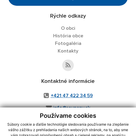
Rýchle odkazy
O obci
História obce
Fotogaléria
Kontakty
Kontaktné informácie
+421 47 422 34 59
info@rovnany.sk
Používame cookies
Súbory cookie a ďalšie technológie sledovania používame na zlepšenie
vášho zážitku z prehliadania našich webových stránok, na to, aby sme
využite možnosť získavania aktuálnych informácií s využitím RSS
,
vám zobrazovali prispôsobený obsah a cielené reklamy, na analýzu