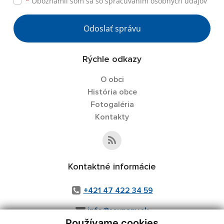
*
Oboznámil som sa so
spracúvaním osobných údajov
Odoslať správu
Rýchle odkazy
O obci
História obce
Fotogaléria
Kontakty
Kontaktné informácie
+421 47 422 34 59
info@rovnany.sk
Používame cookies