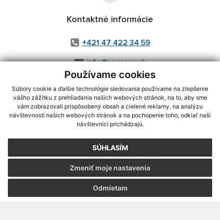
Kontaktné informácie
+421 47 422 34 59
info@rovnany.sk
Používame cookies
Súbory cookie a ďalšie technológie sledovania používame na zlepšenie
vášho zážitku z prehliadania našich webových stránok, na to, aby sme
využite možnosť získavania aktuálnych informácií s využitím RSS
,
vám zobrazovali prispôsobený obsah a cielené reklamy, na analýzu
návštevnosti našich webových stránok a na pochopenie toho, odkiaľ naši
CMS systém (redakčný) systém ECHELON 2,
Mapa stránok
,
web portál
,
návštevníci prichádzajú.
webhosting
,
webex.digital, s.r.o.
,
domény
,
registrácia domény
,
spoločnosť webex.digital, s.r.o.
,
technický prevádzkovateľ
SÚHLASÍM
Posledná aktualizácia:
30.07.2026
Zmeniť moje nastavenia
Vytlačiť stránku
|
Vyhlásenie o prístupnosti
Autorské práva
|
Cookies
Odmietam
webdesign
|