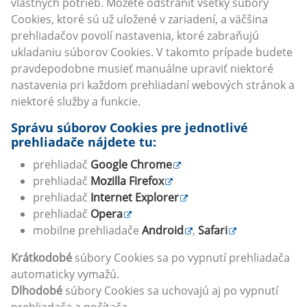
vlastných potrieb. Môžete odstrániť všetky súbory
Cookies, ktoré sú už uložené v zariadení, a väčšina
prehliadačov povolí nastavenia, ktoré zabraňujú
ukladaniu súborov Cookies. V takomto prípade budete
pravdepodobne musieť manuálne upraviť niektoré
nastavenia pri každom prehliadaní webových stránok a
niektoré služby a funkcie.
Správu súborov Cookies pre jednotlivé
prehliadače nájdete tu:
prehliadač
Google Chrome
prehliadač
Mozilla Firefox
prehliadač
Internet Explorer
prehliadač
Opera
mobilne prehliadače
Android
,
Safari
Krátkodobé
súbory Cookies sa po vypnutí prehliadača
automaticky vymažú.
Dlhodobé
súbory Cookies sa uchovajú aj po vypnutí
prehliadača a počítača.