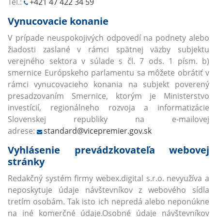
Tel.:
+421 47 422 34 59
Vynucovacie konanie
V prípade neuspokojivých odpovedí na podnety alebo
žiadosti zaslané v rámci spätnej väzby subjektu
verejného sektora v súlade s čl. 7 ods. 1 písm. b)
smernice Európskeho parlamentu sa môžete obrátiť v
rámci vynucovacieho konania na subjekt poverený
presadzovaním Smernice, ktorým je Ministerstvo
investícií, regionálneho rozvoja a informatizácie
Slovenskej republiky na e-mailovej
adrese:
standard@vicepremier.gov.sk
Vyhlásenie prevádzkovateľa webovej
stránky
Redakčný systém firmy webex.digital s.r.o. nevyužíva a
neposkytuje údaje návštevníkov z webového sídla
tretím osobám. Tak isto ich nepredá alebo neponúkne
na iné komerčné údaje.Osobné údaje návštevníkov