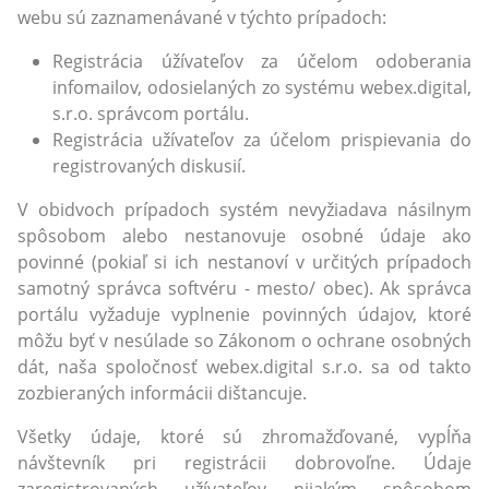
webu sú zaznamenávané v týchto prípadoch:
Registrácia úžívateľov za účelom odoberania
infomailov, odosielaných zo systému webex.digital,
s.r.o. správcom portálu.
Registrácia užívateľov za účelom prispievania do
registrovaných diskusií.
V obidvoch prípadoch systém nevyžiadava násilnym
spôsobom alebo nestanovuje osobné údaje ako
povinné (pokiaľ si ich nestanoví v určitých prípadoch
samotný správca softvéru - mesto/ obec). Ak správca
portálu vyžaduje vyplnenie povinných údajov, ktoré
môžu byť v nesúlade so Zákonom o ochrane osobných
dát, naša spoločnosť webex.digital s.r.o. sa od takto
zozbieraných informácii dištancuje.
Všetky údaje, ktoré sú zhromažďované, vypĺňa
návštevník pri registrácii dobrovoľne. Údaje
zaregistrovaných užívateľov nijakým spôsobom