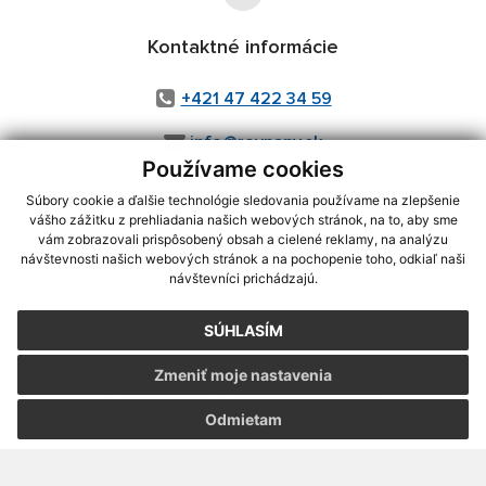
Kontaktné informácie
+421 47 422 34 59
info@rovnany.sk
Používame cookies
Súbory cookie a ďalšie technológie sledovania používame na zlepšenie
vášho zážitku z prehliadania našich webových stránok, na to, aby sme
využite možnosť získavania aktuálnych informácií s využitím RSS
,
vám zobrazovali prispôsobený obsah a cielené reklamy, na analýzu
návštevnosti našich webových stránok a na pochopenie toho, odkiaľ naši
CMS systém (redakčný) systém ECHELON 2,
Mapa stránok
,
web portál
,
návštevníci prichádzajú.
webhosting
,
webex.digital, s.r.o.
,
domény
,
registrácia domény
,
spoločnosť webex.digital, s.r.o.
,
technický prevádzkovateľ
SÚHLASÍM
Posledná aktualizácia:
30.07.2026
Zmeniť moje nastavenia
Vytlačiť stránku
|
Vyhlásenie o prístupnosti
Autorské práva
|
Cookies
Odmietam
webdesign
|