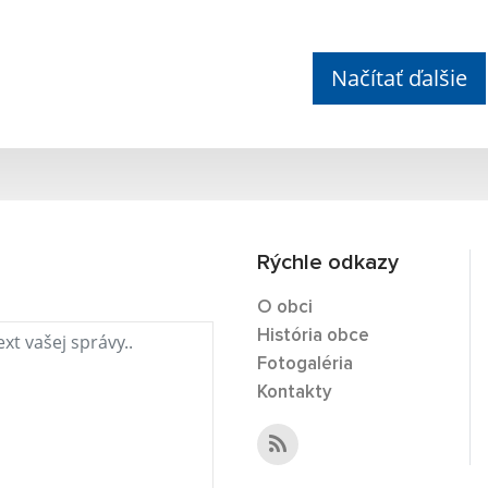
Načítať ďalšie
Rýchle odkazy
O obci
História obce
Fotogaléria
Kontakty