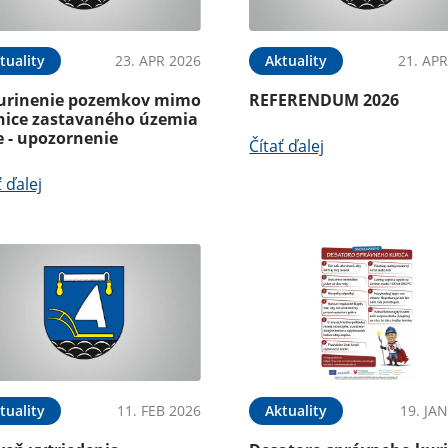
tuality
23. APR 2026
Aktuality
21. APR
urinenie pozemkov mimo
REFERENDUM 2026
nice zastavaného územia
e - upozornenie
Čítať ďalej
ť ďalej
tuality
11. FEB 2026
Aktuality
19. JA