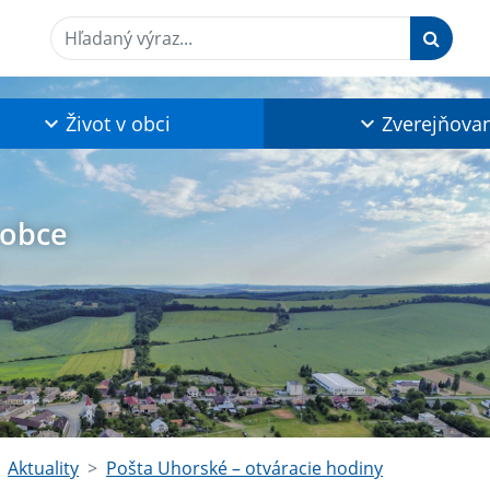
Hľadaný výraz...
Život v obci
Zverejňova
 obce
Aktuality
Pošta Uhorské – otváracie hodiny