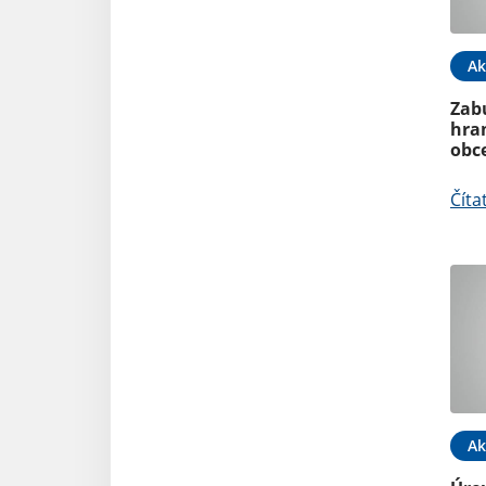
Ak
Zab
hra
obc
Číta
Ak