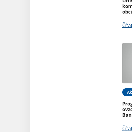
Úro
kom
obc
Číta
Ak
Prog
ovz
Ban
Číta