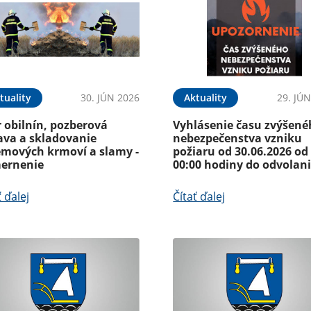
tuality
30. JÚN 2026
Aktuality
29. JÚ
 obilnín, pozberová
Vyhlásenie času zvýšen
ava a skladovanie
nebezpečenstva vzniku
emových krmoví a slamy -
požiaru od 30.06.2026 od
ernenie
00:00 hodiny do odvolan
ť ďalej
Čítať ďalej