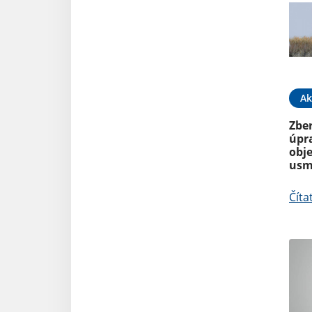
Ak
Zber
úpr
obj
usm
Číta