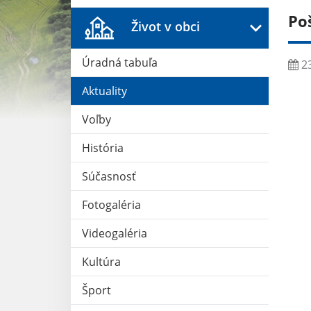
Po
Život v obci
Úradná tabuľa
23
Aktuality
Voľby
História
Súčasnosť
Fotogaléria
Videogaléria
Kultúra
Šport