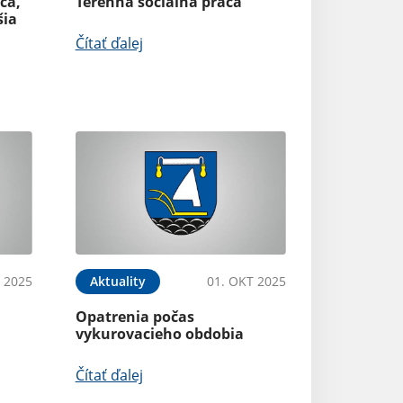
ča,
Terénna sociálna práca
šia
Čítať ďalej
 2025
Aktuality
01. OKT 2025
Opatrenia počas
vykurovacieho obdobia
Čítať ďalej