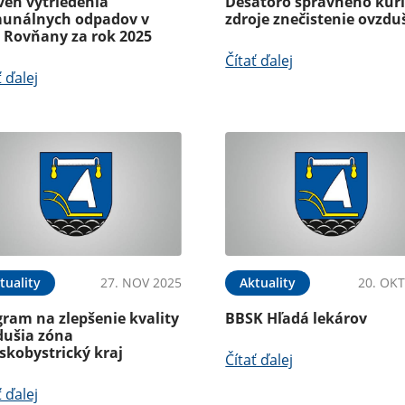
veň vytriedenia
Desatoro správneho kuri
unálnych odpadov v
zdroje znečistenie ovzdu
i Rovňany za rok 2025
Čítať ďalej
ť ďalej
tuality
27. NOV 2025
Aktuality
20. OKT
ram na zlepšenie kvality
BBSK Hľadá lekárov
dušia zóna
skobystrický kraj
Čítať ďalej
ť ďalej