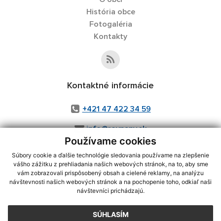
História obce
Fotogaléria
Kontakty
Kontaktné informácie
+421 47 422 34 59
info@rovnany.sk
Používame cookies
Súbory cookie a ďalšie technológie sledovania používame na zlepšenie
vášho zážitku z prehliadania našich webových stránok, na to, aby sme
využite možnosť získavania aktuálnych informácií s využitím RSS
,
vám zobrazovali prispôsobený obsah a cielené reklamy, na analýzu
návštevnosti našich webových stránok a na pochopenie toho, odkiaľ naši
CMS systém (redakčný) systém ECHELON 2,
Mapa stránok
,
web portál
,
návštevníci prichádzajú.
webhosting
,
webex.digital, s.r.o.
,
domény
,
registrácia domény
,
spoločnosť webex.digital, s.r.o.
,
technický prevádzkovateľ
SÚHLASÍM