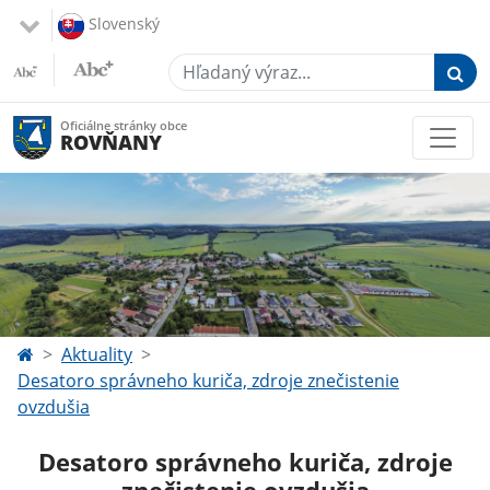
Slovenský
Hľadaný výraz...
Oficiálne stránky obce
ROVŇANY
Aktuality
Desatoro správneho kuriča, zdroje znečistenie
ovzdušia
Desatoro správneho kuriča, zdroje