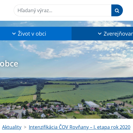
Hľadaný výraz...
Život v obci
Zverejňova
 obce
Aktuality
Intenzifikácia ČOV Rovňany – I. etapa rok 2020