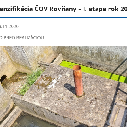
tenzifikácia ČOV Rovňany – I. etapa rok 2
.11.2020
O PRED REALIZÁCIOU