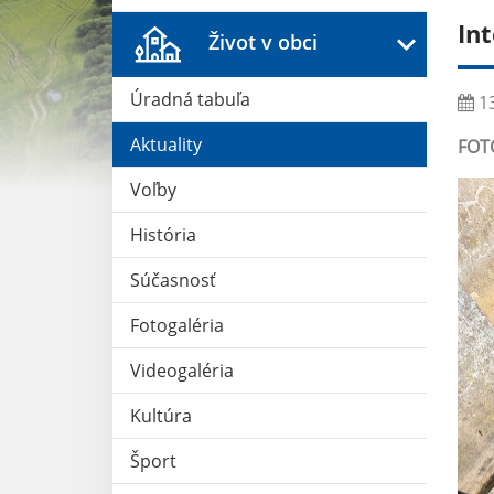
In
Život v obci
Úradná tabuľa
13
Aktuality
FOT
Voľby
História
Súčasnosť
Fotogaléria
Videogaléria
Kultúra
Šport