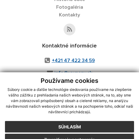
Fotogaléria
Kontakty
Kontaktné informácie
+421 47 422 34 59
info@rovnany.sk
Používame cookies
Súbory cookie a ďalšie technológie sledovania používame na zlepšenie
vášho zážitku z prehliadania našich webových stránok, na to, aby sme
využite možnosť získavania aktuálnych informácií s využitím RSS
,
vám zobrazovali prispôsobený obsah a cielené reklamy, na analýzu
návštevnosti našich webových stránok a na pochopenie toho, odkiaľ naši
CMS systém (redakčný) systém ECHELON 2,
Mapa stránok
,
web portál
,
návštevníci prichádzajú.
webhosting
,
webex.digital, s.r.o.
,
domény
,
registrácia domény
,
spoločnosť webex.digital, s.r.o.
,
technický prevádzkovateľ
SÚHLASÍM
Posledná aktualizácia:
30.07.2026