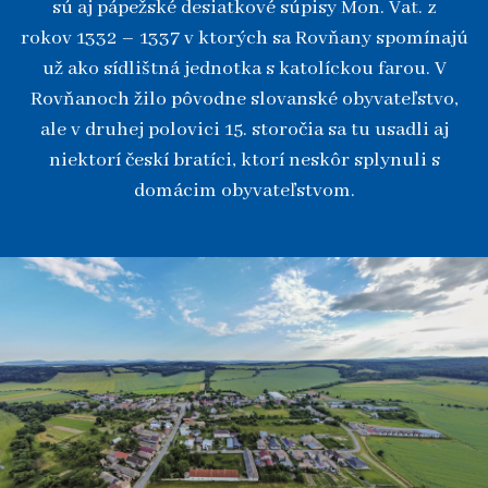
sú aj pápežské desiatkové súpisy Mon. Vat. z
rokov 1332 – 1337 v ktorých sa Rovňany spomínajú
už ako sídlištná jednotka s katolíckou farou. V
Rovňanoch žilo pôvodne slovanské obyvateľstvo,
ale v druhej polovici 15. storočia sa tu usadli aj
niektorí českí bratíci, ktorí neskôr splynuli s
domácim obyvateľstvom.