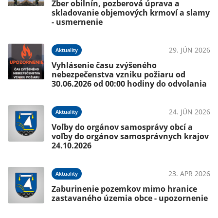
Zber obilnín, pozberová úprava a
skladovanie objemových krmoví a slamy
- usmernenie
025
29. JÚN 2026
Aktuality
Vyhlásenie času zvýšeného
nebezpečenstva vzniku požiaru od
30.06.2026 od 00:00 hodiny do odvolania
025
24. JÚN 2026
Aktuality
ia
Voľby do orgánov samosprávy obcí a
voľby do orgánov samosprávnych krajov
24.10.2026
025
23. APR 2026
Aktuality
Zaburinenie pozemkov mimo hranice
zastavaného územia obce - upozornenie
025