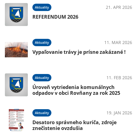
21. APR 2026
Aktuality
REFERENDUM 2026
025
11. MAR 2026
Aktuality
Vypaľovanie trávy je prísne zakázané !
024
11. FEB 2026
Aktuality
Úroveň vytriedenia komunálnych
odpadov v obci Rovňany za rok 2025
024
19. JAN 2026
Aktuality
Desatoro správneho kuriča, zdroje
znečistenie ovzdušia