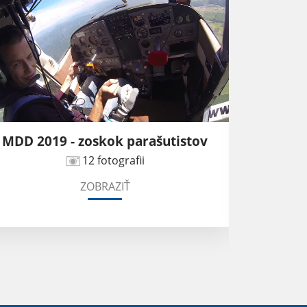
MDD 2019 - zoskok parašutistov
Prezen
Ho
12 fotografii
ZOBRAZIŤ