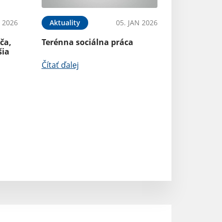
N 2026
Aktuality
05. JAN 2026
Aktuality
ča,
Terénna sociálna práca
Modernizovaná
šia
knižnica Rovňa
Čítať ďalej
Čítať ďalej