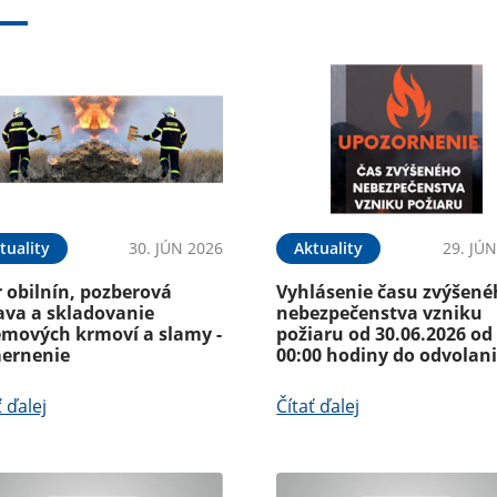
tuality
30. JÚN 2026
Aktuality
29. JÚ
 obilnín, pozberová
Vyhlásenie času zvýšen
ava a skladovanie
nebezpečenstva vzniku
emových krmoví a slamy -
požiaru od 30.06.2026 od
ernenie
00:00 hodiny do odvolan
ť ďalej
Čítať ďalej