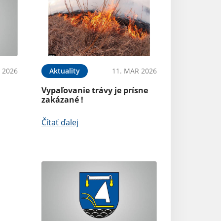
Aktuality
 2026
Aktuality
11. MAR 2026
Pobočka Sociáln
Vypaľovanie trávy je prísne
v Lučenci dočas
zakázané !
adresu - oznam
Čítať ďalej
Čítať ďalej