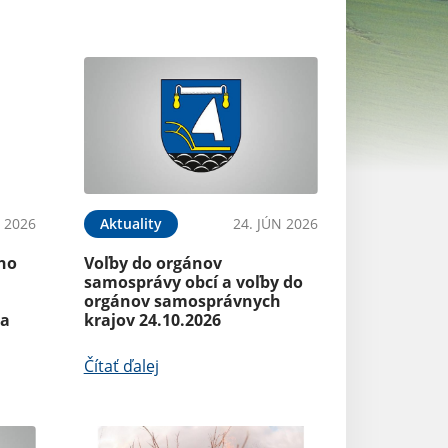
N 2026
Aktuality
24. JÚN 2026
Aktuality
ého
Voľby do orgánov
Program na zlep
samosprávy obcí a voľby do
ovzdušia zóna
orgánov samosprávnych
Banskobystrický
ia
krajov 24.10.2026
Čítať ďalej
Čítať ďalej