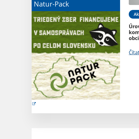
Natur-Pack
17. JÚN 2024
Aktuality
10. MÁJ 2024
Ak
padu - postup
Program na zlepšenie kvality
Úro
ovzdušia zóna
kom
Banskobystrický kraj -
obc
Oznámenie o strategickom
dokumente
Číta
Čítať ďalej