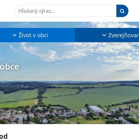
Hľadaný výraz...
Život v obci
Zverejňova
 obce
od