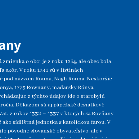
any
 zmienka o obci je z roku 1264, ale obec bola
a skôr. V roku 1341 sú v listinách
 pod názvom Rouna, Nagh Rouna. Neskoršie
Ronya, 1773 Rownany, maďarsky Rónya,
ychádzajúc z týchto údajov ide o starobylú
toročia. Dôkazom sú aj pápežské desiatkové
Vat. z rokov 1332 – 1337 v ktorých sa Rovňany
 ako sídlištná jednotka s katolíckou farou. V
lo pôvodne slovanské obyvateľstvo, ale v