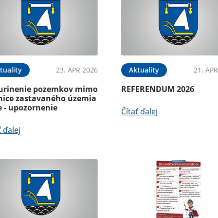
tuality
23. APR 2026
Aktuality
21. APR
urinenie pozemkov mimo
REFERENDUM 2026
nice zastavaného územia
e - upozornenie
Čítať ďalej
ť ďalej