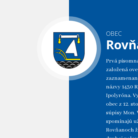
OBEC
Rovň
Prvá písomná
založená oveľ
zaznamenané
názvy 1430 
Ipolyróna. V
obec z 12. s
súpisy Mon. 
spomínajú už
Rovňanoch ži