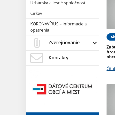
Urbárska a lesné spoločnosti
Cirkev
KORONAVÍRUS – informácie a
opatrenia
05. JÚN 2025
Aktuality
02. APR 2025
Ak
Zverejňovanie
 certifikát 2024
Vyhlásenie mimoriadnej
situácie spôsobenej
Zab
nežiadúcim výskytom
hra
medveďa hnedého
obc
Kontakty
Čítať ďalej
Číta