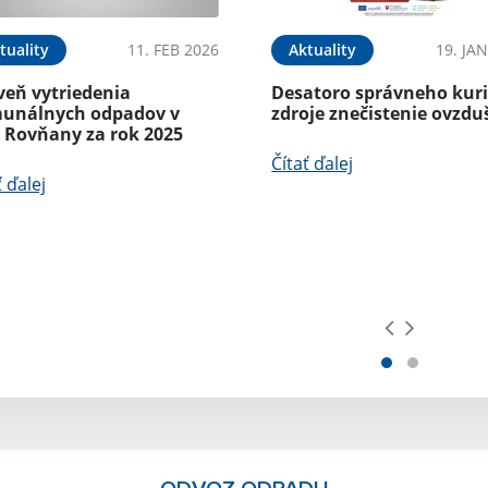
tuality
11. FEB 2026
Aktuality
19. JA
veň vytriedenia
Desatoro správneho kuri
unálnych odpadov v
zdroje znečistenie ovzdu
i Rovňany za rok 2025
Čítať ďalej
ť ďalej