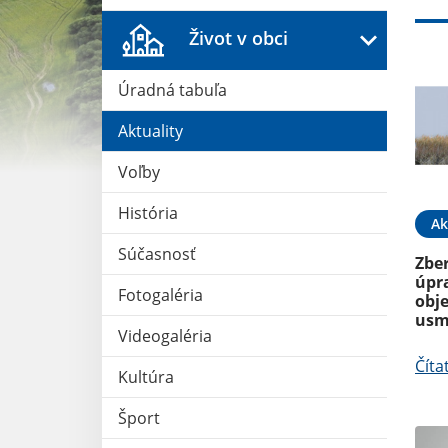
Život v obci
Úradná tabuľa
Aktuality
Voľby
História
20. OKT 2025
Aktuality
01. OKT 2025
Ak
Súčasnosť
lekárov
Opatrenia počas
Zber
vykurovacieho obdobia
úpr
Fotogaléria
obj
usm
Čítať ďalej
Videogaléria
Číta
Kultúra
Šport